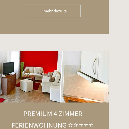
mehr dazu
PREMIUM 4 ZIMMER
FERIENWOHNUNG ⭐️⭐️⭐️⭐️⭐️