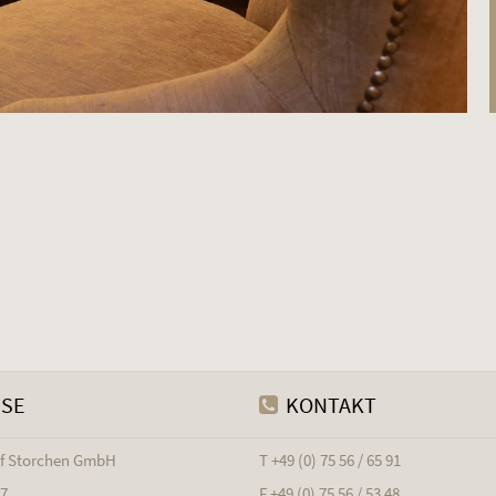
SSE
KONTAKT
of Storchen GmbH
T +49 (0) 75 56 / 65 91
17
F +49 (0) 75 56 / 53 48