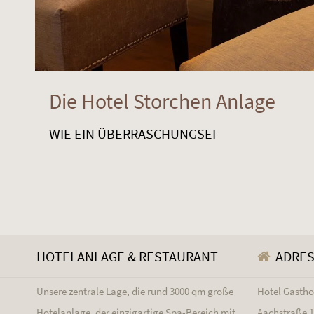
Die Hotel Storchen Anlage
WIE EIN ÜBERRASCHUNGSEI
HOTELANLAGE & RESTAURANT
ADRE
Unsere zentrale Lage, die rund 3000 qm große
Hotel Gasth
Hotelanlage, der einzigartige Spa-Bereich mit
Aachstraße 