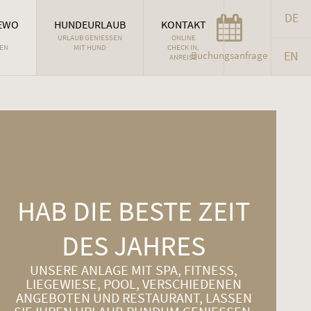
DE
EWO
HUNDEURLAUB
KONTAKT
URLAUB GENIESSEN M
ONLINE
EN
IT HUND
CHECK IN,
EN
Buchungsanfrage
ANREISE
HAB DIE BESTE ZEIT
DES JAHRES
UNSERE ANLAGE MIT SPA, FITNESS,
LIEGEWIESE, POOL, VERSCHIEDENEN
ANGEBOTEN UND RESTAURANT, LASSEN