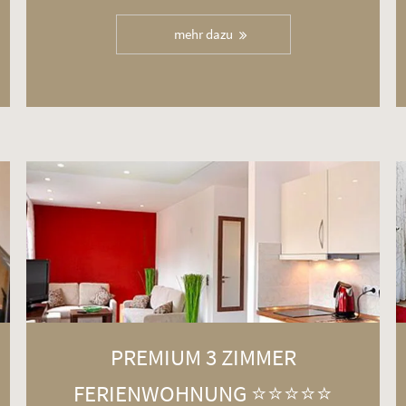
mehr dazu
PREMIUM 3 ZIMMER
FERIENWOHNUNG ⭐️⭐️⭐️⭐️⭐️