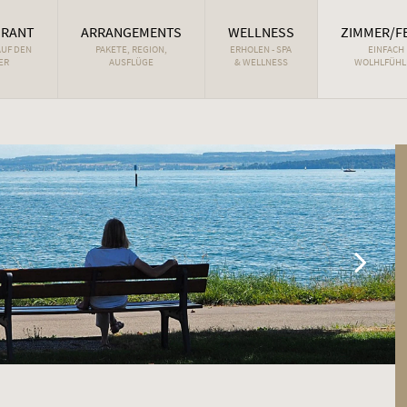
URANT
ARRANGEMENTS
WELLNESS
ZIMMER/F
AUF DEN
PAKETE, REGION,
ERHOLEN - SPA
EINFACH
ER
AUSFLÜGE
& WELLNESS
WOLHLFÜHL