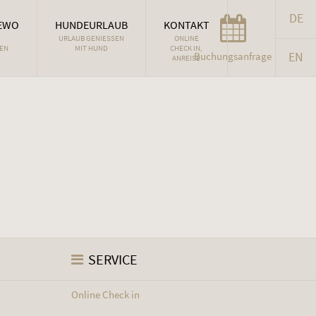
DE
EWO
HUNDEURLAUB
KONTAKT
URLAUB GENIESSEN M
ONLINE
EN
IT HUND
CHECK IN,
EN
Buchungsanfrage
ANREISE
SERVICE
Online Check in