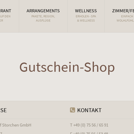
URANT
ARRANGEMENTS
WELLNESS
ZIMMER/F
AUF DEN
PAKETE, REGION,
ERHOLEN - SPA
EINFACH
ER
AUSFLÜGE
& WELLNESS
WOLHLFÜHL
Gutschein-Shop
SSE
KONTAKT
of Storchen GmbH
T +49 (0) 75 56 / 65 91
17
F +49 (0) 75 56 / 53 48