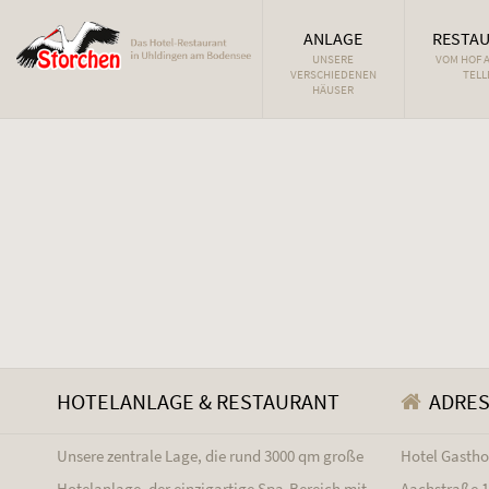
ANLAGE
RESTA
UNSERE
VOM HOF 
VERSCHIEDENEN
TELL
HÄUSER
HOTELANLAGE & RESTAURANT
ADRE
Unsere zentrale Lage, die rund 3000 qm große
Hotel Gasth
Hotelanlage, der einzigartige Spa-Bereich mit
Aachstraße 